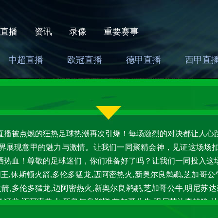
直播
资讯
录像
重要赛事
中超直播
欧冠直播
德甲直播
西甲直
直播被点燃的狂热足球热潮再次引爆！每场激烈的对决都让人心
界展现意甲的魅力与激情。让我们一同聚精会神，见证这场场
洒热血！尊敬的足球迷们，你们准备好了吗？让我们一同投入这
王,休斯顿火箭,多伦多猛龙,迈阿密热火,新奥尔良鹈鹕,芝加哥公
箭,多伦多猛龙,迈阿密热火,新奥尔良鹈鹕,芝加哥公牛,明尼苏
多猛龙,迈阿密热火,新奥尔良鹈鹕,芝加哥公牛,明尼苏达森林狼
的比赛，让我们期待着他们给我们带来的最佳表现。