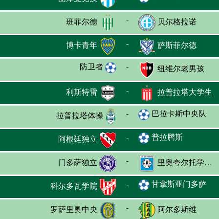
-
班菲尔德
贝尔格拉诺
-
博卡青年
萨斯菲尔德
防卫者
-
纽维尔老男孩
-
利斯特雷
拉普拉塔大学生
-
巴拉卡斯中央队
拉普拉塔体操
-
普拉腾斯
阿根廷独立
-
门多萨独立
里奥夸尔托学生队
-
甘拿斯亚门多萨
科尔多瓦学院
-
罗萨里奥中央
阿尔多斯维