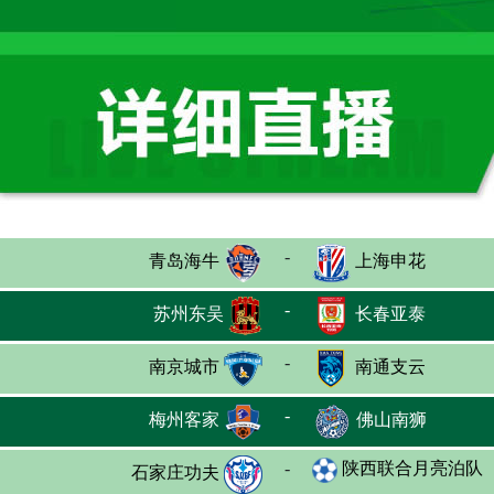
-
青岛海牛
上海申花
-
苏州东吴
长春亚泰
-
南京城市
南通支云
-
梅州客家
佛山南狮
-
陕西联合月亮泊队
石家庄功夫