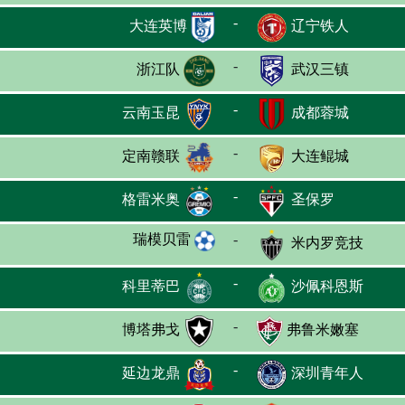
-
大连英博
辽宁铁人
-
浙江队
武汉三镇
-
云南玉昆
成都蓉城
-
定南赣联
大连鲲城
-
格雷米奥
圣保罗
瑞模贝雷
-
米内罗竞技
-
科里蒂巴
沙佩科恩斯
-
博塔弗戈
弗鲁米嫩塞
-
延边龙鼎
深圳青年人