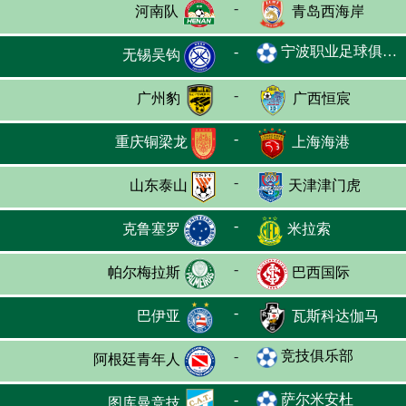
-
河南队
青岛西海岸
-
宁波职业足球俱乐部
无锡吴钩
-
广州豹
广西恒宸
-
重庆铜梁龙
上海海港
-
山东泰山
天津津门虎
-
克鲁塞罗
米拉索
-
帕尔梅拉斯
巴西国际
-
巴伊亚
瓦斯科达伽马
-
竞技俱乐部
阿根廷青年人
-
萨尔米安杜
图库曼竞技