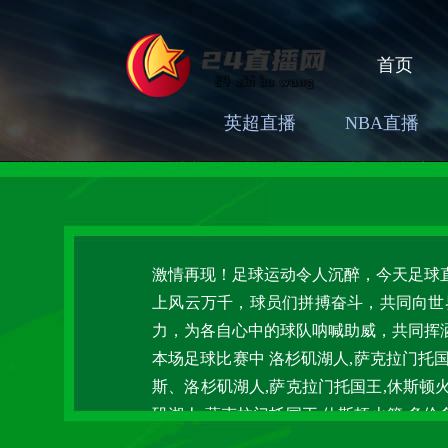
首页
英超直播
NBA直播
激情再现！足球运动令人沉醉，今天足球
上风云万千，球员们拼搏奋斗，共同向世
力，为各自心中的球队呐喊助威，共同挥
本场足球比赛中 洛杉矶湖人,萨克拉门托国
斯、洛杉矶湖人,萨克拉门托国王,休斯顿火
矶湖人,萨克拉门托国王,休斯顿火箭,多伦
焦全场的目光，他们将展示出最激动人心