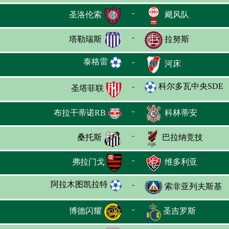
-
圣洛伦索
飓风队
-
塔勒瑞斯
拉努斯
泰格雷
-
河床
-
科尔多瓦中央SDE
圣塔菲联
-
布拉干蒂诺RB
科林蒂安
-
桑托斯
巴拉纳竞技
-
弗拉门戈
维多利亚
阿拉木图凯拉特
-
索非亚列夫斯基
-
博德闪耀
圣吉罗斯