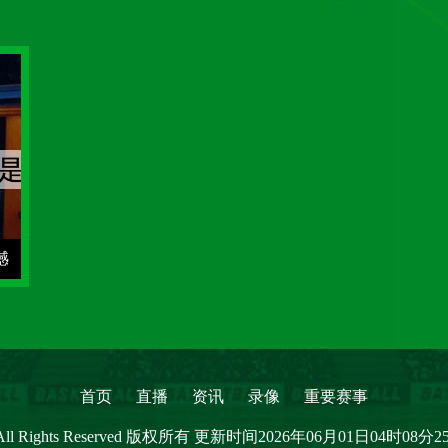
憾
首页
直播
资讯
录像
重要赛事
网 All Rights Reserved 版权所有 更新时间2026年06月01日04时08分