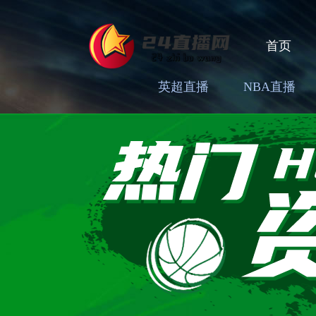
首页
英超直播
NBA直播