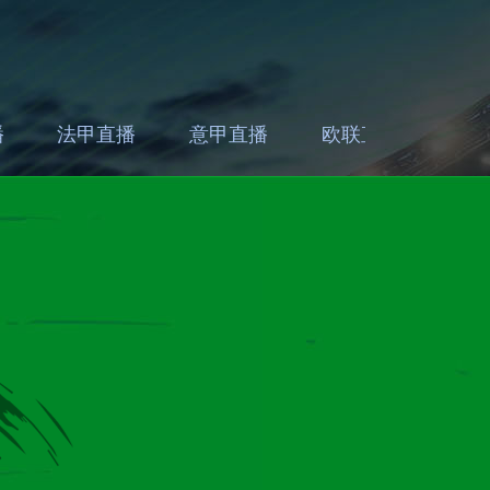
播
法甲直播
意甲直播
欧联直播
亚