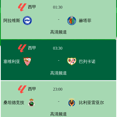
我们一同投入这场意甲的狂欢派对，一同享受足球的魅
西甲
01:30
力！本场西甲比赛中 巴萨,毕尔巴鄂,贝蒂斯,赫塔菲,皇
-
阿拉维斯
马,拉科鲁尼亚,西班牙人,桑坦德竞技,皇家社会,马竞,埃
赫塔菲
尔切,塞尔塔,塞维利亚,莱万特,比利亚雷亚尔,阿拉维斯,
高清频道
马拉加,奥萨苏纳,巴列卡诺、巴萨,毕尔巴鄂,贝蒂斯,赫塔
菲,皇马,拉科鲁尼亚,西班牙人,桑坦德竞技,皇家社会,马
西甲
03:30
竞,埃尔切,塞尔塔,塞维利亚,莱万特,比利亚雷亚尔,阿拉
维斯,马拉加,奥萨苏纳,巴列卡诺、和巴萨,毕尔巴鄂,贝蒂
-
塞维利亚
巴列卡诺
斯,赫塔菲,皇马,拉科鲁尼亚,西班牙人,桑坦德竞技,皇家
社会,马竞,埃尔切,塞尔塔,塞维利亚,莱万特,比利亚雷亚
高清频道
尔,阿拉维斯,马拉加,奥萨苏纳,巴列卡诺三个队伍必然会
聚焦全场的目光，他们将展示出最激动人心的比赛，让
西甲
23:00
我们期待着他们给我们带来的最佳表现。
-
桑坦德竞技
比利亚雷亚尔
高清频道