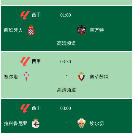
西甲
01:00
-
西班牙人
莱万特
高清频道
西甲
03:30
-
塞尔塔
奥萨苏纳
高清频道
西甲
03:00
-
拉科鲁尼亚
埃尔切